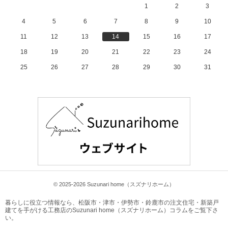
1
2
3
4
5
6
7
8
9
10
11
12
13
14
15
16
17
18
19
20
21
22
23
24
25
26
27
28
29
30
31
© 2025-2026 Suzunari home（スズナリホーム）
暮らしに役立つ情報なら、
松阪市・津市・伊勢市・鈴鹿市の注文住宅・新築戸
建てを手がける工務店のSuzunari home（スズナリホーム）コラム
をご覧下さ
い。