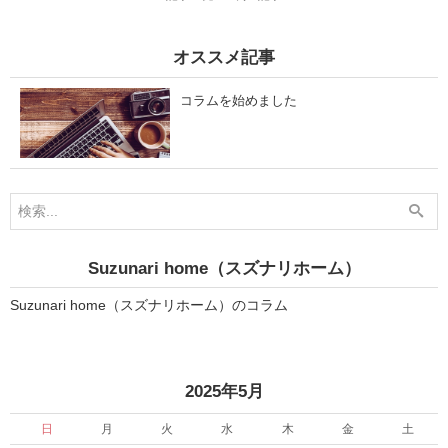
感
じ
る
オススメ記事
家
づ
く
コラムを始めました
り
―
木
の
温
も
り
と
と
も
に
Suzunari home（スズナリホーム）
、
犬
や
Suzunari home（スズナリホーム）のコラム
猫
と
暮
ら
す
秋
»
2025年5月
」
日
月
火
水
木
金
土