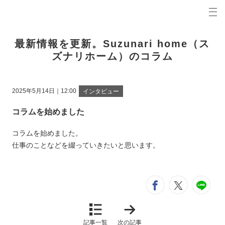
プロの目線からご提案。松阪市・津市・伊勢市・鈴鹿市の注文住宅・新築戸建てを手がける工務店
Suzunari home（スズナリホーム）コラム 松阪市・津市・伊勢市・鈴鹿市の新築・注文住宅・
最新情報を更新。Suzunari home（ス
ズナリホーム）のコラム
2025年5月14日｜12:00
インタビュー
コラムを始めました
コラムを始めました。
仕事のことなどを綴っていきたいと思います。
シ
entry312
entry3
e
「
自
然
記事一覧
次の記事
を